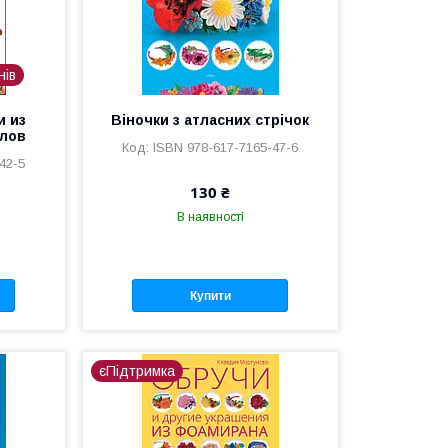
нів
и из
Віночки з атласних стрічок
лов
ISBN 978-617-7165-47-6
42-5
130 ₴
В наявності
Купити
єПідтримка