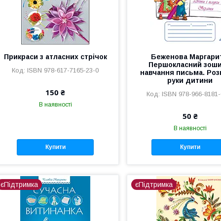
Прикраси з атласних стрічок
Беженова Маргари
Першокласний зоши
ISBN 978-617-7165-23-0
навчання письма. Роз
руки дитини
150 ₴
ISBN 978-966-8181-
В наявності
50 ₴
В наявності
Купити
Купити
єПідтримка
єПідтримка