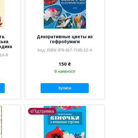
та.
Декоративные цветы из
ська
гофробумаги
тодика
ISBN 978-617-7165-12-4
10-8
150 ₴
В наявності
Купити
єПідтримка