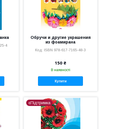
анка
Обручи и другие украшения
из фоамирана
25-4
ISBN 978-617-7165-48-3
150 ₴
В наявності
Купити
єПідтримка