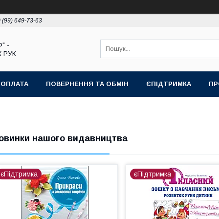
 (99) 649-73-63
" -
 РУК
 ОПЛАТА
ПОВЕРНЕННЯ ТА ОБМІН
ЄПІДТРИМКА
ПР
овинки нашого видавництва
єПідтримка
єПідтримка