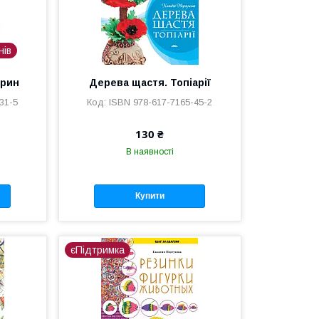
нів
арин
Дерева щастя. Топіарії
31-5
ISBN 978-617-7165-45-2
130 ₴
В наявності
Купити
єПідтримка