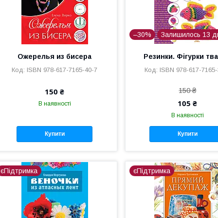
–30%
Залишилось 13 д
Ожерелья из бисера
Резинки. Фігурки тв
ISBN 978-617-7165-40-7
ISBN 978-617-7165-
150 ₴
150 ₴
105 ₴
В наявності
В наявності
Купити
Купити
єПідтримка
єПідтримка