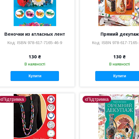
Веночки из атласных лент
Прямий декупаж
ISBN 978-617-7165-46-9
ISBN 978-617-7165-
130 ₴
130 ₴
В наявності
В наявності
Купити
Купити
єПідтримка
єПідтримка