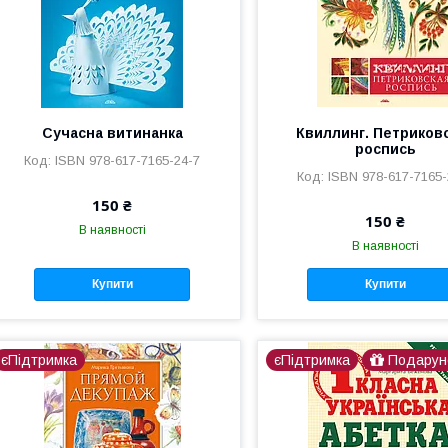
Сучасна витинанка
Квиллинг. Петриков
роспись
ISBN 978-617-7165-24-7
ISBN 978-617-7165-
150 ₴
150 ₴
В наявності
В наявності
Купити
Купити
єПідтримка
єПідтримка
Подарун