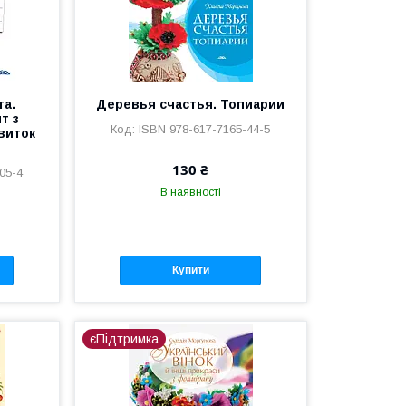
та.
Деревья счастья. Топиарии
т з
ISBN 978-617-7165-44-5
виток
130 ₴
05-4
В наявності
Купити
єПідтримка