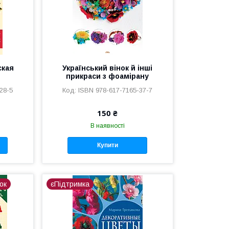
ская
Український вінок й інші
прикраси з фоамірану
28-5
ISBN 978-617-7165-37-7
150 ₴
В наявності
Купити
ок
єПідтримка