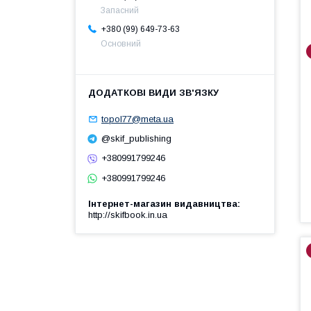
Запасний
+380 (99) 649-73-63
Основний
topol77@meta.ua
@skif_publishing
+380991799246
+380991799246
Інтернет-магазин видавництва
http://skifbook.in.ua