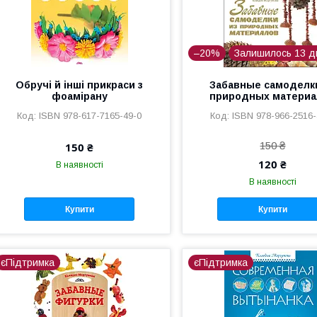
–20%
Залишилось 13 д
Обручі й інші прикраси з
Забавные самоделк
фоамірану
природных материа
ISBN 978-617-7165-49-0
ISBN 978-966-2516-
150 ₴
150 ₴
120 ₴
В наявності
В наявності
Купити
Купити
єПідтримка
єПідтримка