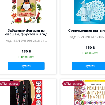
Забавные фигурки из
Современная вытын
овощей, фруктов и ягод
ISBN 978-617-7165-
ISBN 978-966-2516-24-1
150 ₴
130 ₴
В наявності
В наявності
Купити
Купити
єПідтримка
єПідтримка