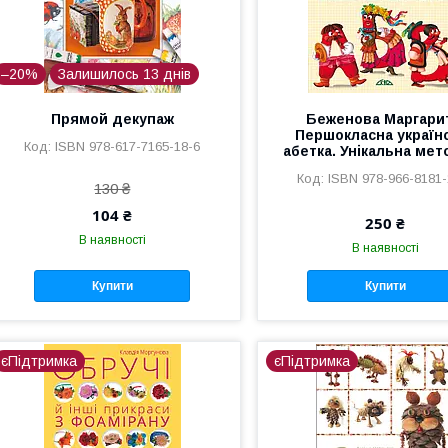
–20%
Залишилось 13 днів
Прямой декупаж
Беженова Маргари
Першокласна україн
ISBN 978-617-7165-18-6
абетка. Унікальна ме
ISBN 978-966-8181-
130 ₴
104 ₴
250 ₴
В наявності
В наявності
Купити
Купити
єПідтримка
єПідтримка