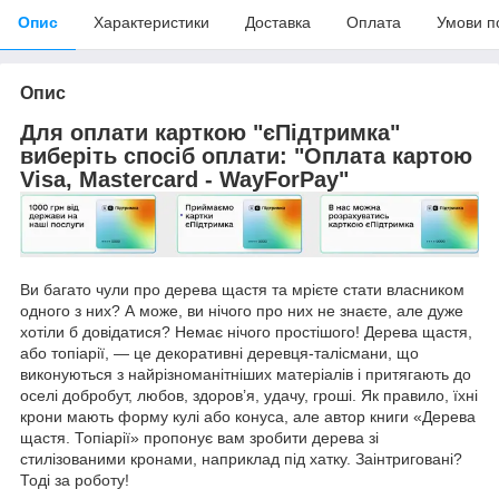
Опис
Характеристики
Доставка
Оплата
Умови п
Опис
Для оплати карткою "єПідтримка"
виберіть спосіб оплати: "Оплата картою
Visa, Mastercard - WayForPay"
Ви багато чули про дерева щастя та мрієте стати власником
одного з них? А може, ви нічого про них не знаєте, але дуже
хотіли б довідатися? Немає нічого простішого! Дерева щастя,
або топіарії, — це декоративні деревця-талісмани, що
виконуються з найрізноманітніших матеріалів і притягають до
оселі добробут, любов, здоров’я, удачу, гроші. Як правило, їхні
крони мають форму кулі або конуса, але автор книги «Дерева
щастя. Топіарії» пропонує вам зробити дерева зі
стилізованими кронами, наприклад під хатку. Заінтриговані?
Тоді за роботу!