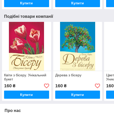
Купити
Купити
Подібні товари компанії
Квіти з бісеру. Унікальний
Дерева з бісеру
Цвет
букет
Уник
160
160
160
₴
₴
Купити
Купити
Про нас