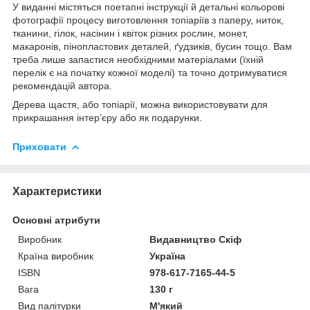
У виданні містяться поетапні інструкції й детальні кольорові
фотографії процесу виготовлення топіаріїв з паперу, ниток,
тканини, гілок, насінин і квіток різних рослин, монет,
макаронів, пінопластових деталей, ґудзиків, бусин тощо. Вам
треба лише запастися необхідними матеріалами (їхній
перелік є на початку кожної моделі) та точно дотримуватися
рекомендацій автора.
Дерева щастя, або топіарії, можна використовувати для
прикрашання інтер’єру або як подарунки.
Приховати
Характеристики
Основні атрибути
Виробник
Видавництво Скіф
Країна виробник
Україна
ISBN
978-617-7165-44-5
Вага
130 г
Вид палітурки
М'який