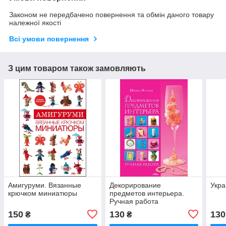
Законом не передбачено повернення та обмін даного товару
належної якості
Всі умови повернення
З цим товаром також замовляють
Амигуруми. Вязанные
Декорирование
Укра
крючком миниатюры
предметов интерьера.
Ручная работа
150
130
130
₴
₴