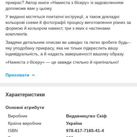
прикрас? Автор книги «Намиста з бісеру» із задоволенням
допоможе вам у цьому.
У виданні містяться поетапні інструкції, а також докладні
кольорові схеми й фо­тографії про­­цесу виготовлення різних за
формою й кольором намист, три з яких є час­тинами
комплектів.
Завдяки детальним описам ви швидко та легко зробите будь-­
яку уподо­­бану прикрасу, яка не тільки підкреслить вашу
індивідуальність, а й надасть завер­шеності вашому образу.
«Намиста з бісеру» — це завжди стильно й оригінально!
Приховати
Характеристики
Основні атрибути
Виробник
Видавництво Скіф
Країна виробник
Україна
ISBN
978-617-7165-41-4