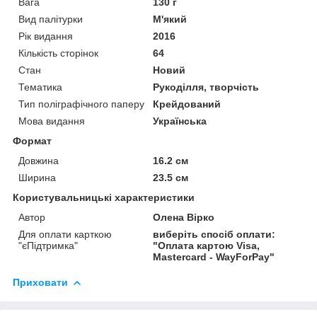
Вага
130 г
Вид палітурки
М'який
Рік видання
2016
Кількість сторінок
64
Стан
Новий
Тематика
Рукоділля, творчість
Тип поліграфічного паперу
Крейдований
Мова видання
Українська
Формат
Довжина
16.2 см
Ширина
23.5 см
Користувальницькі характеристики
Автор
Олена Вірко
Для оплати карткою
виберіть спосіб оплати:
"єПідтримка"
"Оплата картою Visa,
Mastercard - WayForPay"
Приховати