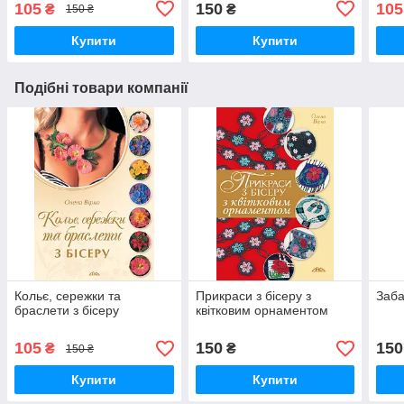
105
150
105
₴
₴
150 ₴
Купити
Купити
Подібні товари компанії
Кольє, сережки та
Прикраси з бісеру з
Заба
браслети з бісеру
квітковим орнаментом
105
150
150
₴
₴
150 ₴
Купити
Купити