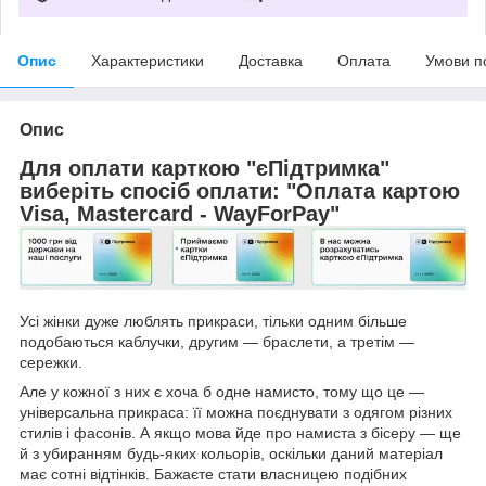
Опис
Характеристики
Доставка
Оплата
Умови п
Опис
Для оплати карткою "єПідтримка"
виберіть спосіб оплати: "Оплата картою
Visa, Mastercard - WayForPay"
Усі жінки дуже люблять прикраси, тільки одним більше
подобаються каблучки, другим — браслети, а третім —
сережки.
Але у кожної з них є хоча б одне намисто, то­му що це —
універсальна прикраса: її можна поєднувати з одягом різних
стилів і фа­­сонів. А якщо мова йде про намиста з бісеру — ще
й з убиранням будь-­яких кольорів, оскільки даний матеріал
має сотні відтінків. Бажаєте стати власницею подібних