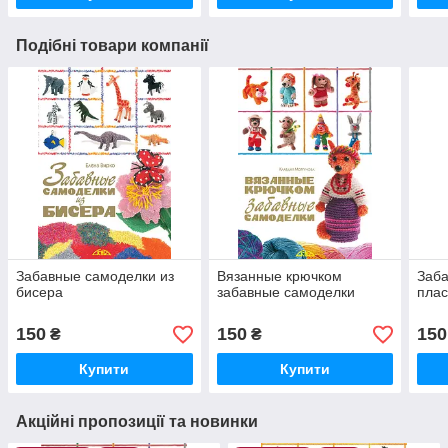
Подібні товари компанії
Забавные самоделки из
Вязанные крючком
Заба
бисера
забавные самоделки
пла
150
150
150
₴
₴
Купити
Купити
Акційні пропозиції та новинки