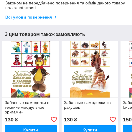
Законом не передбачено повернення та обмін даного товару
належної якості
Всі умови повернення
З цим товаром також замовляють
Забавные самоделки в
Забавные самоделки из
Заба
технике «модульное
ракушек
бис
оригами»
130
130
150
₴
₴
Купити
Купити