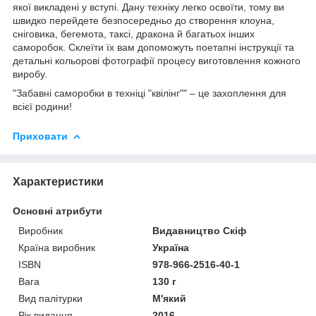
якої викладені у вступі. Дану техніку легко освоїти, тому ви
швидко перейдете безпосередньо до створення клоуна,
сніговика, бегемота, таксі, дракона й багатьох інших
саморобок. Склеїти їх вам допоможуть поетапні інструкції та
детальні кольорові фотографії процесу виготовлення кожного
виробу.
"Забавні саморобки в техніці "квілінг"" – це захоплення для
всієї родини!
Приховати
Характеристики
Основні атрибути
Виробник
Видавництво Скіф
Країна виробник
Україна
ISBN
978-966-2516-40-1
Вага
130 г
Вид палітурки
М'який
Рік видання
2016