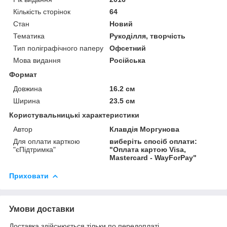
Кількість сторінок
64
Стан
Новий
Тематика
Рукоділля, творчість
Тип поліграфічного паперу
Офсетний
Мова видання
Російська
Формат
Довжина
16.2 см
Ширина
23.5 см
Користувальницькі характеристики
Автор
Клавдія Моргунова
Для оплати карткою
виберіть спосіб оплати:
"єПідтримка"
"Оплата картою Visa,
Mastercard - WayForPay"
Приховати
Умови доставки
Доставка здійснюється тільки по передоплаті.