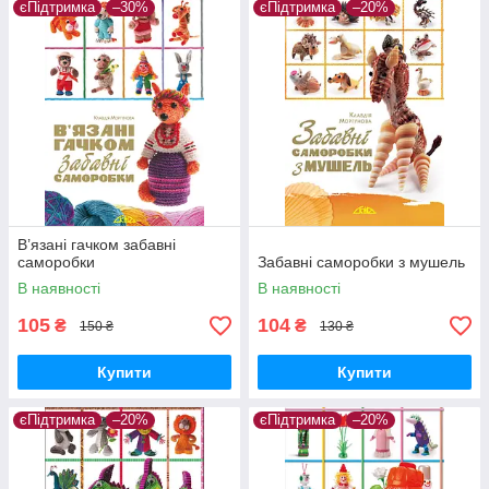
єПідтримка
–30%
єПідтримка
–20%
В’язані гачком забавні
саморобки
Забавні саморобки з мушель
В наявності
В наявності
105
104
₴
₴
150 ₴
130 ₴
Купити
Купити
єПідтримка
–20%
єПідтримка
–20%