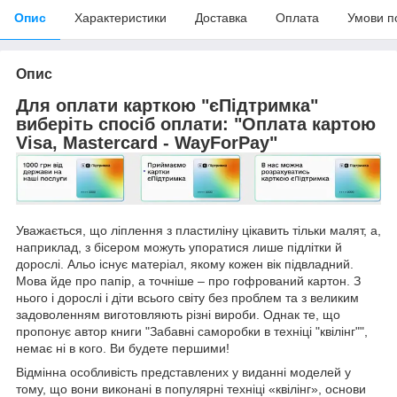
Опис
Характеристики
Доставка
Оплата
Умови п
Опис
Для оплати карткою "єПідтримка"
виберіть спосіб оплати: "Оплата картою
Visa, Mastercard - WayForPay"
Уважається, що ліплення з пластиліну цікавить тільки малят, а,
наприклад, з бісером можуть упоратися лише підлітки й
дорослі. Альо існує матеріал, якому кожен вік підвладний.
Мова йде про папір, а точніше – про гофрований картон. З
нього і дорослі і діти всього світу без проблем та з великим
задоволенням виготовляють різні вироби. Однак те, що
пропонує автор книги "Забавні саморобки в техніці "квілінг"",
немає ні в кого. Ви будете першими!
Відмінна особливість представлених у виданні моделей у
тому, що вони виконані в популярні техніці «квілінг», основи