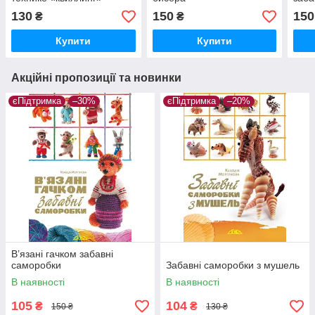
130
150
150
₴
₴
Купити
Купити
Акційні пропозиції та новинки
єПідтримка
–30%
єПідтримка
–20%
В’язані гачком забавні
саморобки
Забавні саморобки з мушель
В наявності
В наявності
105
104
₴
₴
150 ₴
130 ₴