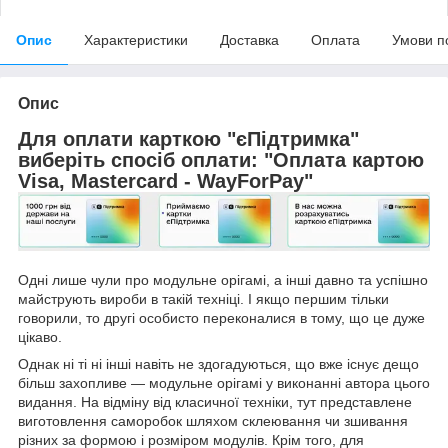
Опис
Характеристики
Доставка
Оплата
Умови п
Опис
Для оплати карткою "єПідтримка"
виберіть спосіб оплати: "Оплата картою
Visa, Mastercard - WayForPay"
Одні лише чули про модульне орігамі, а інші давно та успішно
майструють вироби в такій техніці. І якщо першим тільки
говорили, то другі особисто переконалися в тому, що це дуже
цікаво.
Однак ні ті ні інші навіть не здогадуються, що вже існує дещо
більш захопливе — модульне орігамі у виконанні автора цього
видання. На відміну від класичної техніки, тут представлене
виготовлення саморобок шляхом склеювання чи зшивання
різних за формою і розміром модулів. Крім того, для