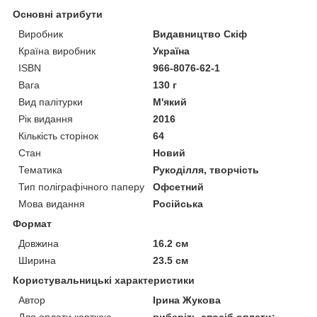
Основні атрибути
Виробник
Видавництво Скіф
Країна виробник
Україна
ISBN
966-8076-62-1
Вага
130 г
Вид палітурки
М'який
Рік видання
2016
Кількість сторінок
64
Стан
Новий
Тематика
Рукоділля, творчість
Тип поліграфічного паперу
Офсетний
Мова видання
Російська
Формат
Довжина
16.2 см
Ширина
23.5 см
Користувальницькі характеристики
Автор
Ірина Жукова
Для оплати карткою
виберіть спосіб оплати: