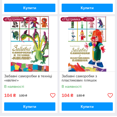
Купити
Купити
єПідтримка
–20%
єПідтримка
–20%
Забавні саморобки в техніці
Забавні саморобки з
«квілінг»
пластикових пляшок
В наявності
В наявності
104
104
₴
₴
130 ₴
130 ₴
Купити
Купити