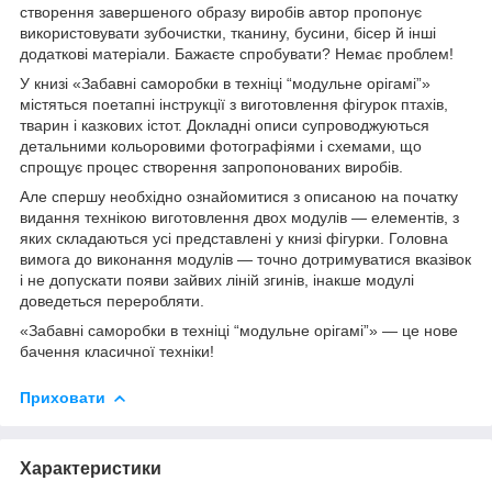
створення завершеного образу виробів автор пропонує
використовувати зубочистки, тканину, бусини, бісер й інші
додаткові матеріали. Бажаєте спробувати? Немає проблем!
У книзі «Забавні саморобки в техніці “модульне орігамі”»
містяться поетапні інструкції з виготовлення фігурок птахів,
тварин і казкових істот. Докладні описи супроводжуються
детальними кольоровими фотографіями і схемами, що
спрощує процес створення запропонованих виробів.
Але спершу необхідно ознайомитися з описаною на початку
видання технікою виготовлення двох модулів — елементів, з
яких складаються усі представлені у книзі фігурки. Головна
вимога до виконання модулів — точно дотримуватися вказівок
і не допускати появи зайвих ліній згинів, інакше модулі
доведеться переробляти.
«Забавні саморобки в техніці “модульне орігамі”» — це нове
бачення класичної техніки!
Приховати
Характеристики