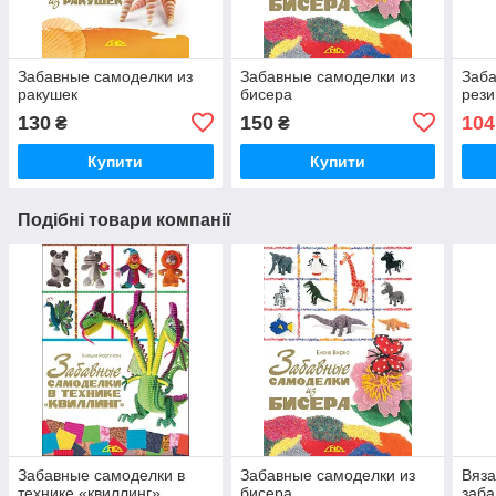
Забавные самоделки из
Забавные самоделки из
Заба
ракушек
бисера
рези
130
150
104
₴
₴
Купити
Купити
Подібні товари компанії
Забавные самоделки в
Забавные самоделки из
Вяз
технике «квиллинг»
бисера
заба