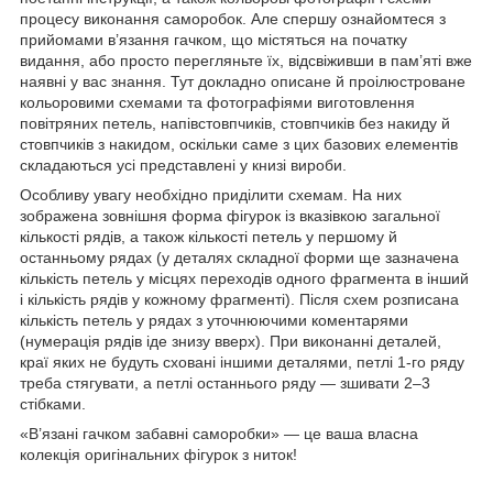
процесу виконання саморобок. Але спершу ознайомтеся з
прийомами в’язання гачком, що містяться на початку
видання, або просто перегляньте їх, відсвіживши в пам’яті вже
наявні у вас знання. Тут докладно описане й проілюстроване
кольоровими схемами та фотографіями виготовлення
повітряних петель, напівстовпчиків, стовпчиків без накиду й
стовпчиків з накидом, оскільки саме з цих базових елементів
складаються усі представлені у книзі вироби.
Особливу увагу необхідно приділити схемам. На них
зображена зовнішня форма фігурок із вказівкою загальної
кількості рядів, а також кількості петель у першому й
останньому рядах (у деталях складної форми ще зазначена
кількість петель у місцях переходів одного фрагмента в інший
і кількість рядів у кожному фрагменті). Після схем розписана
кількість петель у рядах з уточнюючими коментарями
(нумерація рядів іде знизу вверх). При виконанні деталей,
краї яких не будуть сховані іншими деталями, петлі 1-го ряду
треба стягувати, а петлі останнього ряду — зшивати 2–3
стібками.
«В’язані гачком забавні саморобки» — це ваша власна
колекція оригінальних фігурок з ниток!