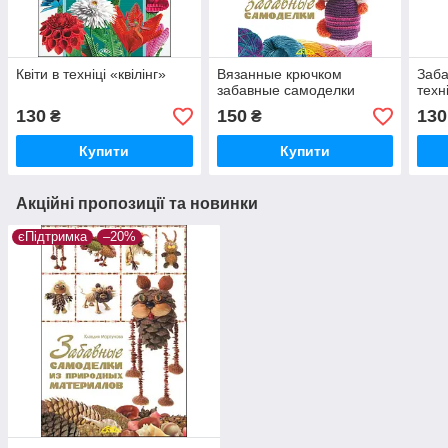
Квіти в техніці «квілінг»
Вязанные крючком
Заба
забавные самоделки
техн
130
150
130
₴
₴
Купити
Купити
Акційні пропозиції та новинки
єПідтримка
–20%