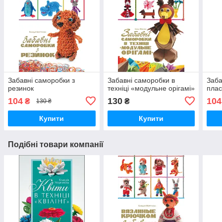
Забавні саморобки з
Забавні саморобки в
Заба
резинок
техніці «модульне орігамі»
плас
104
130
104
₴
₴
130 ₴
Купити
Купити
Подібні товари компанії