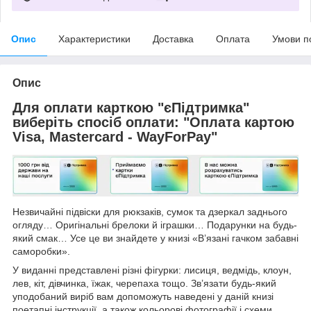
Опис
Характеристики
Доставка
Оплата
Умови п
Опис
Для оплати карткою "єПідтримка"
виберіть спосіб оплати: "Оплата картою
Visa, Mastercard - WayForPay"
Незвичайні підвіски для рюкзаків, сумок та дзеркал заднього
огляду… Оригінальні брелоки й іграшки… Подарунки на будь-
який смак… Усе це ви знайдете у книзі «В’язані гачком забавні
саморобки».
У виданні представлені різні фігурки: лисиця, ведмідь, клоун,
лев, кіт, дівчинка, їжак, черепаха тощо. Зв’язати будь-який
уподобаний виріб вам допоможуть наведені у даній книзі
поетапні інструкції, а також кольорові фотографії і схеми