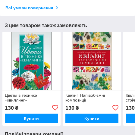
Всі умови повернення
З цим товаром також замовляють
Цветы в технике
Квілінг. Напівоб’ємні
Квіл
«квиллинг»
композиції
стрі
130
130
130
₴
₴
Купити
Купити
Подібні товари компанії