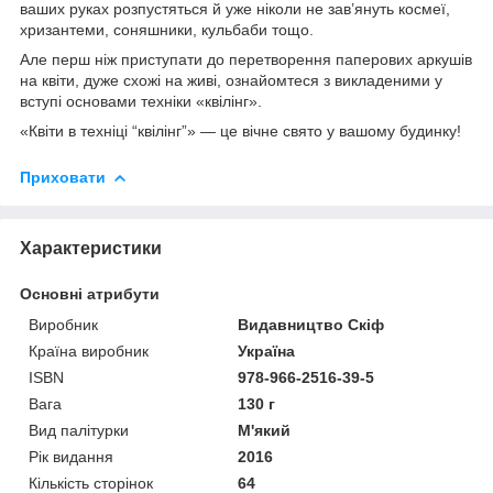
ваших руках розпустяться й уже ніколи не зав’януть космеї,
хризантеми, соняшники, кульбаби тощо.
Але перш ніж приступати до перетворення паперових аркушів
на квіти, дуже схожі на живі, ознайомтеся з викладеними у
вступі основами техніки «квілінг».
«Квіти в техніці “квілінг”» — це вічне свято у вашому будинку!
Приховати
Характеристики
Основні атрибути
Виробник
Видавництво Скіф
Країна виробник
Україна
ISBN
978-966-2516-39-5
Вага
130 г
Вид палітурки
М'який
Рік видання
2016
Кількість сторінок
64