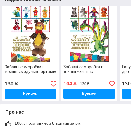
Забавні саморобки в
Забавні саморобки в
Гану
техніці «модульне орігамі»
техніці «квілінг»
дрот
130
104
130
₴
₴
130 ₴
Купити
Купити
Про нас
100% позитивних з 8 відгуків за рік