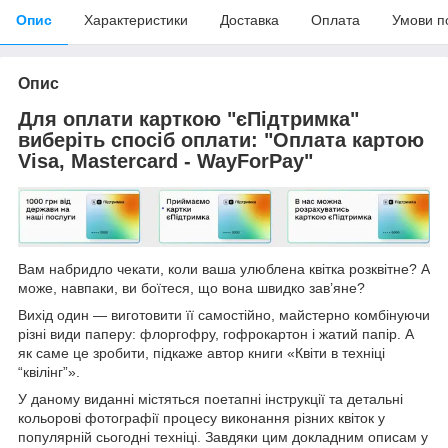
Опис
Характеристики
Доставка
Оплата
Умови п
Опис
Для оплати карткою "єПідтримка"
виберіть спосіб оплати: "Оплата картою
Visa, Mastercard - WayForPay"
Вам набридло чекати, коли ваша улюблена квітка розквітне? А
може, навпаки, ви боїтеся, що вона швидко зав’яне?
Вихід один — виготовити її самостійно, майстерно комбінуючи
різні види паперу: флоргофру, гофрокартон і жатий папір. А
як саме це зробити, підкаже автор книги «Квіти в техніці
“квілінг”».
У даному виданні містяться поетапні інструкції та детальні
кольорові фотографії процесу виконання різних квіток у
популярній сьогодні техніці. Завдяки цим докладним описам у