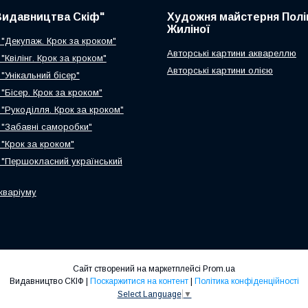
Видавництва Скіф"
Художня майстерня Полі
Жиліної
 "Декупаж. Крок за кроком"
Авторські картини аквареллю
 "Квілінг. Крок за кроком"
Авторські картини олією
 "Унікальний бісер"
 "Бісер. Крок за кроком"
 "Рукоділля. Крок за кроком"
г "Забавні саморобки"
 "Крок за кроком"
г "Першокласний український
кваріуму
Сайт створений на маркетплейсі
Prom.ua
Видавництво СКІФ |
Поскаржитися на контент
|
Політика конфіденційності
Select Language
▼