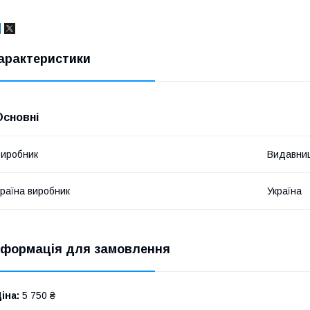
арактеристики
Основні
иробник
Видавниц
раїна виробник
Україна
нформація для замовлення
іна:
5 750 ₴