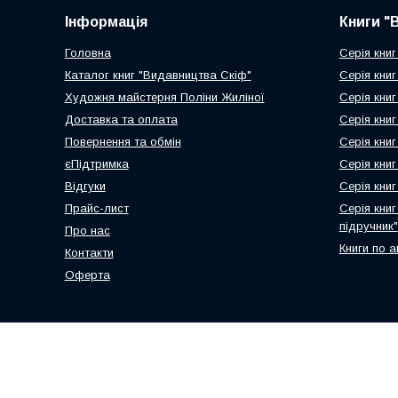
Інформація
Книги "
Головна
Серія книг
Каталог книг "Видавництва Скіф"
Серія книг
Художня майстерня Поліни Жиліної
Серія книг
Доставка та оплата
Серія книг
Повернення та обмін
Серія книг
єПідтримка
Серія кни
Відгуки
Серія книг
Прайс-лист
Серія кни
підручник"
Про нас
Книги по а
Контакти
Оферта