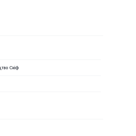
тво Скіф