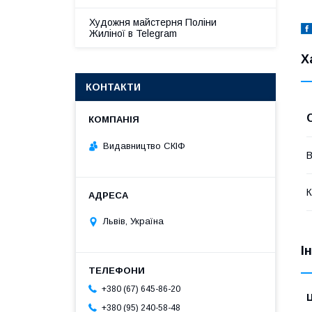
Художня майстерня Поліни
Жиліної в Telegram
Х
КОНТАКТИ
Видавництво СКІФ
В
К
Львів, Україна
І
+380 (67) 645-86-20
Ц
+380 (95) 240-58-48