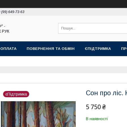
 (99) 649-73-63
" -
 РУК
 ОПЛАТА
ПОВЕРНЕННЯ ТА ОБМІН
ЄПІДТРИМКА
ПР
Сон про ліс.
єПідтримка
5 750 ₴
В наявності