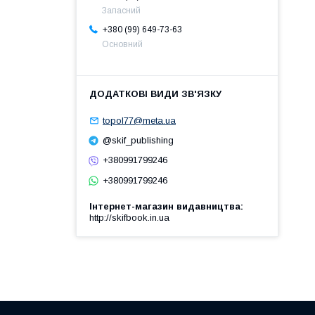
Запасний
+380 (99) 649-73-63
Основний
topol77@meta.ua
@skif_publishing
+380991799246
+380991799246
Інтернет-магазин видавництва
http://skifbook.in.ua